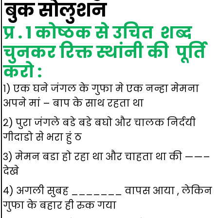
बुक सोलुशन
प्र . १ कोष्ठक से उचित शब्द
चुनकर रिक्त स्थांनी की पूर्ति
करो :
१) एक घने जंगल के गुफा मे एक नन्हा मेमना
अपने मां – बाप के साथ रहता था
२) पुरा जंगले बडे बडे बघो और चालक निर्दयी
गीदाडो से भरा हुं ठ
३) मेमन बडा हो रहा था और चाहता था की ——–
देखे
४) अगली सुबह _______ वापस आया , लेकिन
गुफा के बहार ही रुक गया