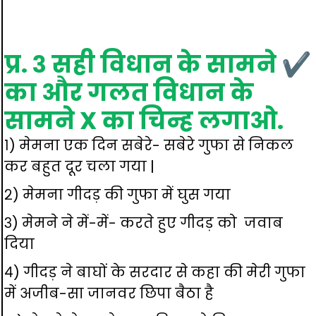
प्र. ३ सही विधान के सामने ✔
का और गलत विधान के
सामने X का चिन्ह लगाओ.
१) मेमना एक दिन सबेरे- सबेरे गुफा से निकल
कर बहुत दूर चला गया |
२) मेमना गीदड़ की गुफा में घुस गया
३) मेमने ने में-में- करते हुए गीदड़ को जवाब
दिया
४) गीदड़ ने बाघों के सरदार से कहा की मेरी गुफा
में अजीब-सा जानवर छिपा बैठा है