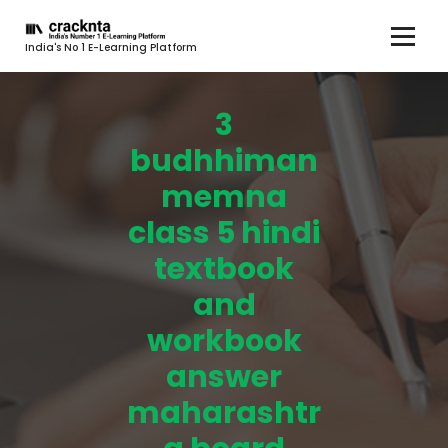
India's No 1 E-Learning Platform
3
budhhiman
memna
class 5 hindi
textbook
and
workbook
answer
maharashtr