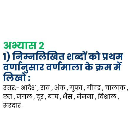
अभ्यास २
१) निम्नलिखित शब्दों को प्रथम
वर्णानुसार वर्णमाला के क्रम में
लिखो :
उत्तर:- आदेश , राव , अंक , गुफा , गीदड़ , चालाक ,
छत , जंगल , दूर , बाघ , भैस , मेमना , विशाल ,
सरदार .